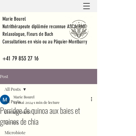
Marie Bourel
Nutrithérapeute diplômée reconnue ASCA/RME
Relaxologue, Fleurs de Bach
Consultations en visio ou au Pâquier-Montbarry
+41 79 853 27 16
Post
All Posts
Marie Bourel
All Posts
24 mai 2024
1 min de lecture
Porridge de quinoa aux baies et
Conseils santé
graines de chia
En-cas
Microbiote