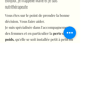
Bonjour, je m'appelle Marie et je suis
nutrithérapeute
Vous êtes sur le point de prendre la bonne
décision. Vous faire aider.
Je suis spécialisée dans l'accompagnement
des femmes et en particulier la
perte de
poids,
qu'elle se soit installée petit à petit ou
brutalement suite à une grossesse ou à la
ménopause.
J'ai connu les
promesses de régimes qui ne
fonctionnent pas et qui sont même
dangereux
pour la santé car nous privent de
nutriments essentiels.
Finalement il est important de comprendre
que nous avons toutes et tous un
poids
d'équilibre
. Et que quand nous y sommes, le
corps peut gérer tout seul sa stabilisation si